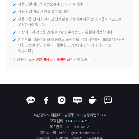
사용 당일 개인적 사정으로 취소, 연기 불가합니다.
사용 당일 취소 시 환불 불가 합니다.
사용 이틀 전 취소 하시면 전액 환불 가능하며 하루 전 50%를 위약금으로
부담하셔야 합니다.
기상에 따라 강습을 연기해야 할 경우에는 연기·환불이 가능합니다.
기상악화 : 태풍주의보, 태풍경보, 풍랑경보, 기타 서프홀릭 대표코치 판단에
의한 강습불가 인 경우 (비 내린다고 강습이 취소 되거나 연기 되진
않습니다.)
🤙 강습 시 모든
렌탈 비용은 강습비에 포함
되어 있습니다.
부산광역시 해운대구 송정동 711-5(송정해변로 50)
고객센터
051-701-4851
팩스번호
051-701-4853
이메일문의
official@surfholic.co.kr
입금계좌 - 기업은행
예금주 : (주)서프홀릭
/