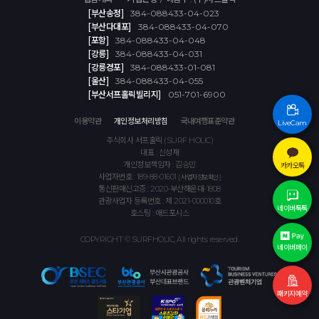
[부산송정]
384-088433-04-023
[부산다대포]
384-088433-04-070
[포항]
384-088433-04-048
[강릉]
384-088433-04-031
[강릉경포]
384-088433-01-081
[울산]
384-088433-04-055
[부산서프홀릭빌리지]
051-701-6900
이용약관
개인정보처리방침
국내여행표준약관
LiveCam
주식회사 서프홀릭 (SURF HOLIC)
대표 : 신성재
개인정보책임자 : 김승민
카카오톡
사업자번호 : 189-88-01601
[ 사업자정보확인 ]
통신판매신고증 : 2020-부산해운대-1808
관광사업자 등록번호 : 제 2021-000010호
네이버톡톡
호스팅 : 애드포시스
COPYRIGHT © SURFHOLIC, All rights reserved.
네이버페이
패키지예약