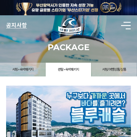
공지사항
PACKAGE
서핑+숙박패키지
렌탈+숙박패키지
서핑/여행상품/상품