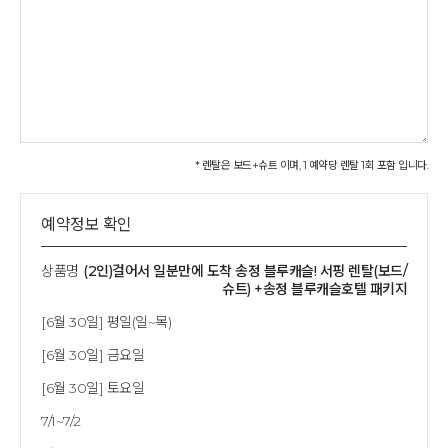
* 렌탈은 보드+슈트 이며, 1 예약당 렌탈 1회 포함 입니다.
예약정보 확인
상품명
(2인)걸어서 일분만에 도착 송정 블루캐슬! 서핑 렌탈(보드/
슈트) +송정 블루캐슬호텔 패키지
[6월 30일] 평일(일~목)
[6월 30일] 금요일
[6월 30일] 토요일
7/1~7/2