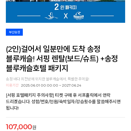
부산송정
(2인)걸어서 일분만에 도착 송정
블루캐슬! 서핑 렌탈(보드/슈트) +송정
블루캐슬호텔 패키지
송정 바다 최전방에 위치한 블루캐슬에서, 특별한 추억을!
이용기간
2025.06.01 00:00:00 ~ 2027.06.24
[서핑 호텔패키지 주의사항] 티켓 구매 후 서프홀릭에서 연락
드리겠습니다. 성함/번호/인원/숙박일자/강습횟수를 말씀해주시면
됩니다!
107,000
원