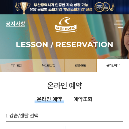
공지사항
LESSON
RESERVATION
/
커리큘럼
유소년강습
렌탈/보관
온라인예약
온라인 예약
온라인 예약
예약조회
1. 강습/렌탈 선택