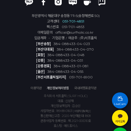
부산광역시 해운대구 송정동 711-5(송정해변로 50)
고객센터
051-701-4851
팩스번호
051-701-4853
이메일문의
official@surfholic.co.kr
입금계좌 - 기업은행
예금주 : (주)서프홀릭
/
[부산송정]
384-088433-04-023
[부산다대포]
384-088433-04-070
[포항]
384-088433-04-048
[강릉]
384-088433-04-031
[강릉경포]
384-088433-01-081
[울산]
384-088433-04-055
[부산서프홀릭빌리지]
051-701-6900
이용약관
개인정보처리방침
국내여행표준약관
주식회사 서프홀릭 (SURF HOLIC)
대표 : 신성재
LiveCam
개인정보책임자 : 김승민
사업자번호 : 189-88-01601
[ 사업자정보확인 ]
통신판매신고증 : 2020-부산해운대-1808
관광사업자 등록번호 : 제 2021-000010호
카카오톡
호스팅 : 애드포시스