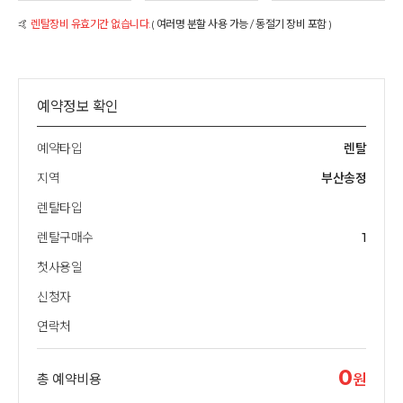
🤙
렌탈장비 유효기간 없습니다.
( 여러명 분할 사용 가능 / 동절기 장비 포함 )
예약정보 확인
예약타입
렌탈
지역
부산송정
렌탈타입
렌탈구매수
1
첫사용일
신청자
연락처
0
총 예약비용
원