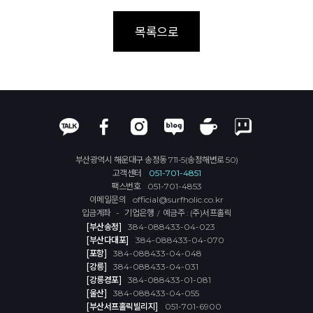
목록으로
부산광역시 해운대구 송정동 711-5(송정해변로 50)
고객센터
051-701-4851
팩스번호
051-701-4853
이메일문의
official@surfholic.co.kr
입금계좌 - 기업은행
예금주 : (주)서프홀릭
/
[부산송정]
384-088433-04-023
[부산다대포]
384-088433-04-070
[포항]
384-088433-04-048
[강릉]
384-088433-04-031
[강릉경포]
384-088433-01-081
[울산]
384-088433-04-055
[부산서프홀릭빌리지]
051-701-6900